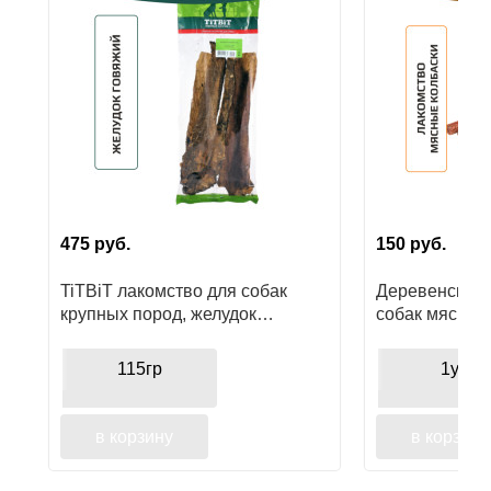
Ушные
препараты
Аксессуары
Гели
и
крема
475
руб.
150
руб.
Шампуни
для
TiTBiT лакомство для собак
Деревенские 
лошадей
крупных пород, желудок
собак мясные
говяжий
кролика
115гр
1уп
в корзину
в корзину