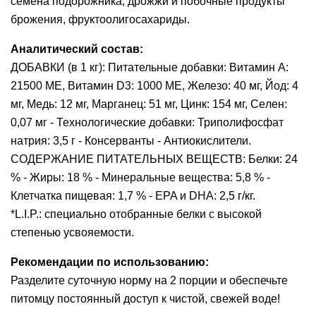
семена подорожника, дрожжи и побочные продукты
брожения, фруктоолигосахариды.
Аналитический состав:
ДОБАВКИ (в 1 кг): Питательные добавки: Витамин A:
21500 ME, Витамин D3: 1000 ME, Железо: 40 мг, Йод: 4
мг, Медь: 12 мг, Марганец: 51 мг, Цинк: 154 мг, Ceлeн:
0,07 мг - Технологические добавки: Триполифосфат
натрия: 3,5 г - Консерванты - Антиокислители.
СОДЕРЖАНИЕ ПИТАТЕЛЬНЫХ ВЕЩЕСТВ: Белки: 24
% - Жиры: 18 % - Минеральные вещества: 5,8 % -
Клетчатка пищевая: 1,7 % - EPA и DHA: 2,5 г/кг.
*L.I.P.: специально отобранные белки с высокой
степенью усвояемости.
Рекомендации по использованию:
Разделите суточную норму на 2 порции и обеспечьте
питомцу постоянный доступ к чистой, свежей воде!