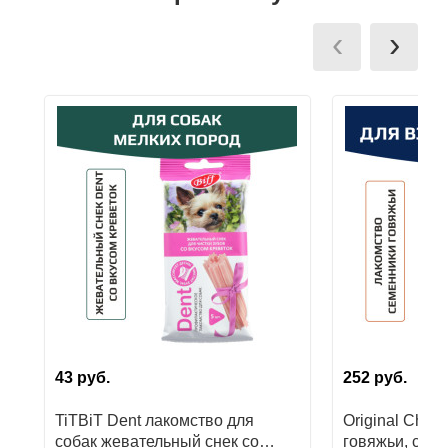
‹
›
43
руб.
252
руб.
TiTBiT Dent лакомство для
Original Choi
собак жевательный снек со
говяжьи, суб