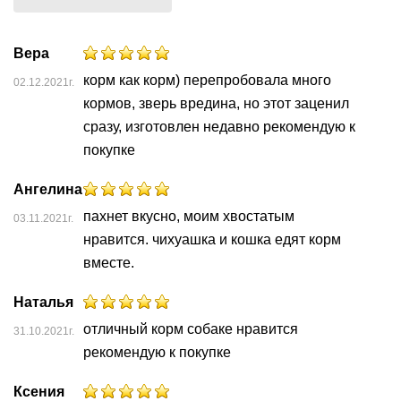
после подтверждения наличия заказа в
Ушные
магазине,100% предоплата суммы заказа и суммы
препараты
Вера
подробнее...
его доставки.
корм как корм) перепробовала много
Аксессуары
02.12.2021г.
Сбербанк Онлайн при получении заказа на карту
кормов, зверь вредина, но этот заценил
VISA Сбербанк.
Гели
сразу, изготовлен недавно рекомендую к
и
покупке
Банковской картой VISA, MasterCard, МИР через
крема
мобильный терминал при получении заказа.
Ангелина
Шампуни
пахнет вкусно, моим хвостатым
03.11.2021г.
для
нравится. чихуашка и кошка едят корм
лошадей
вместе.
Наталья
отличный корм собаке нравится
31.10.2021г.
рекомендую к покупке
Ксения