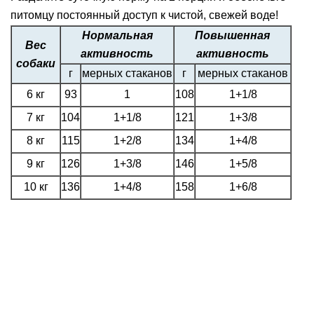
питомцу постоянный доступ к чистой, свежей воде!
Нормальная
Повышенная
Вес
активность
активность
собаки
г
мерных стаканов
г
мерных стаканов
6 кг
93
1
108
1+1/8
7 кг
104
1+1/8
121
1+3/8
8 кг
115
1+2/8
134
1+4/8
9 кг
126
1+3/8
146
1+5/8
10 кг
136
1+4/8
158
1+6/8