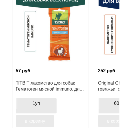
Ушные
препараты
Аксессуары
Гели
и
крема
Шампуни
57
руб.
252
руб.
для
лошадей
TiTBiT лакомство для собак
Original Choi
Гематоген мясной immuno, для
говяжьи, суб
поощрения
лакомство дл
1уп
60гр
в корзину
в корзину