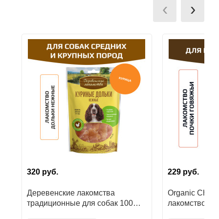
‹
›
Ушные
препараты
Аксессуары
Гели
и
крема
Шампуни
для
лошадей
320
руб.
229
руб.
Деревенские лакомства
Organic Сhoic
традиционные для собак 100%
лакомство дл
куриные дольки нежные