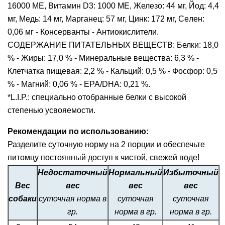
16000 ME, Витамин D3: 1000 ME, Железо: 44 мг, Йод: 4,4
мг, Медь: 14 мг, Марганец: 57 мг, Цинк: 172 мг, Ceлeн:
0,06 мг - Консерванты - Антиокислители.
СОДЕРЖАНИЕ ПИТАТЕЛЬНЫХ ВЕЩЕСТВ: Белки: 18,0
% - Жиры: 17,0 % - Минеральные вещества: 6,3 % -
Клетчатка пищевая: 2,2 % - Кальций: 0,5 % - Фосфор: 0,5
% - Магний: 0,06 % - EPA/DHA: 0,21 %.
*L.I.P.: специально отобранные белки с высокой
степенью усвояемости.
Рекомендации по использованию:
Разделите суточную норму на 2 порции и обеспечьте
питомцу постоянный доступ к чистой, свежей воде!
Недостаточный
Нормальный
Избыточный
Вес
вес
вес
вес
собаки
суточная норма в
суточная
суточная
гр.
норма в гр.
норма в гр.