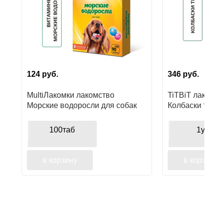
124
руб.
346
руб.
MultiЛакомки лакомство
TiTBiT лакомс
Морские водоросли для собак
Колбаски теля
поощрения
100таб
1уп
в корзину
в корзину