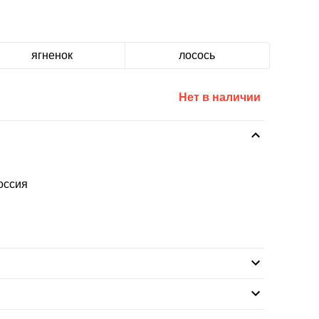
ягненок
лосось
Нет в наличии
оссия
ая зона на карте, вне зависимости от суммы