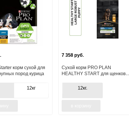
.
7 358
руб.
Starter корм сухой для
Сухой корм PRO PLAN
рупных пород курица
HEALTHY START для щенков
крупных пород с мощным
телосложением, с высоким
12кг
12кг.
содержанием курицы
зину
в корзину