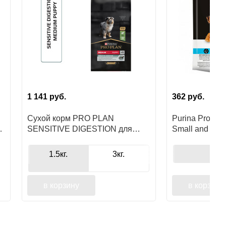
1 141
руб.
362
руб.
0
ру
Сухой корм PRO PLAN
Purina Pro Pla
SENSITIVE DIGESTION для
Small and Min
щенков средних пород с
собак мелких 
чувствительным пищеварением,
пород
1
1.5кг.
3кг.
с высоким содержанием
ягненка
в корзину
в корзину