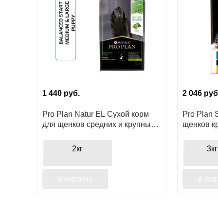
1 440
руб.
2 046
руб
Pro Plan Natur EL Сухой корм
Pro Plan 
для щенков средних и крупных
щенков к
пород ягненок
2кг
3кг
в корзину
в кор