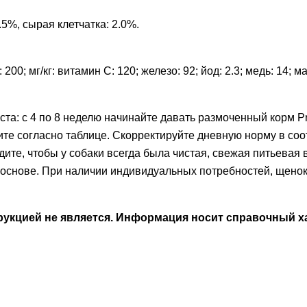
.5%, сырая клетчатка: 2.0%.
00; мг/кг: витамин C: 120; железо: 92; йод: 2.3; медь: 14; ма
та: с 4 по 8 неделю начинайте давать размоченный корм Pr
е согласно таблице. Скорректируйте дневную норму в соот
те, чтобы у собаки всегда была чистая, свежая питьевая 
 основе. При наличии индивидуальных потребностей, щенок
кцией не является. Информация носит справочный ха