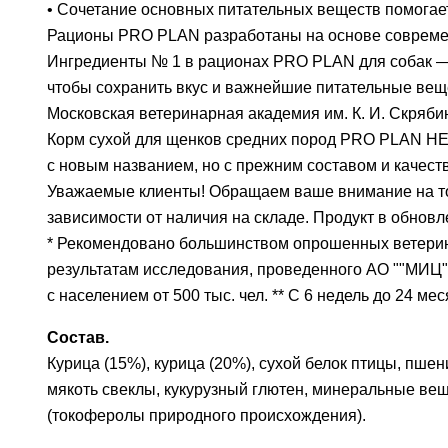
• Сочетание основных питательных веществ помогае
Рационы PRO PLAN разработаны на основе совреме
Ингредиенты № 1 в рационах PRO PLAN для собак — э
чтобы сохранить вкус и важнейшие питательные вещ
Московская ветеринарная академия им. К. И. Скряб
Корм сухой для щенков средних пород PRO PLAN HEA
с новым названием, но с прежним составом и качест
Уважаемые клиенты! Обращаем ваше внимание на то, 
зависимости от наличия на складе. Продукт в обновл
* Рекомендовано большинством опрошенных ветерин
результатам исследования, проведенного АО ""МИЦ"",
с населением от 500 тыс. чел. ** С 6 недель до 24 м
Состав.
Курица (15%), курица (20%), сухой белок птицы, пше
мякоть свеклы, кукурузный глютен, минеральные вещ
(токоферолы природного происхождения).