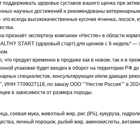
т поддерживать здоровье суставов вашего щенка при актив
нных научных достижений и рекомендованы ветеринарным
то всегда высококачественные кусочки ягненка, лосося, к
ества.
ина признаёт экспертизу компании «Нестле» в области кор
LTHY START (здоровый старт) для щенков с 6 недель* — э
вом.
что продукт временно в продаже как в новом, так и в пре
енной упаковке будет введен в оборот на территории РФ до 
арных специалистов, консультирующих и/или дающих рек
 ИНН 7709027118, по заказу ООО ""Нестле Россия"" в 2024 
есяцев в зависимости от размера породы.
ница, соевая мука, животный жир, рис (8%), кукуруза, гидр
ества, яичный порошок, рыбий жир, аминокислоты, витамин