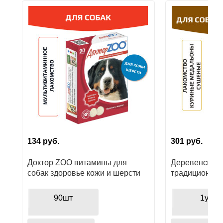
Ушные
препараты
Аксессуары
Гели
и
крема
Шампуни
для
лошадей
134
руб.
301
руб.
Доктор ZOO витамины для
Деревенские 
собак здоровье кожи и шерсти
традиционные
куриные мед
90шт
1уп