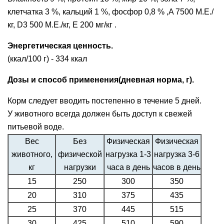
клетчатка 3 %, кальций 1 %, фосфор 0,8 % ,A 7500 М.Е./
кг, D3 500 М.Е./кг, Е 200 мг/кг .
Энергетическая ценность.
(ккал/100 г) - 334 ккал
Дозы и способ применения(дневная норма, г).
Корм следует вводить постепенно в течение 5 дней.
У животного всегда должен быть доступ к свежей
питьевой воде.
Вес
Без
Физическая
Физическая
животного,
физической
нагрузка 1-3
нагрузка 3-6
кг
нагрузки
часа в день
часов в день
15
250
300
350
20
310
375
435
25
370
445
515
30
425
510
590