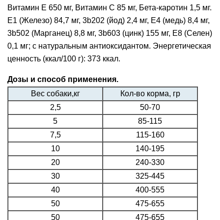
Витамин E 650 мг, Витамин С 85 мг, Бета-каротин 1,5 мг.
E1 (Железо) 84,7 мг, 3b202 (йод) 2,4 мг, E4 (медь) 8,4 мг,
3b502 (Марганец) 8,8 мг, 3b603 (цинк) 155 мг, E8 (Селен)
0,1 мг; с натуральным антиоксидантом. Энергетическая
ценность (ккал/100 г): 373 ккал.
Дозы и способ применения.
Вес собаки,кг
Кол-во корма, гр
2,5
50-70
5
85-115
7,5
115-160
10
140-195
20
240-330
30
325-445
40
400-555
50
475-655
50
475-655