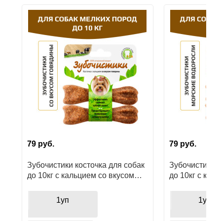
Ушные
препараты
Аксессуары
Гели
и
крема
Шампуни
для
лошадей
79
руб.
79
руб.
Зубочистики косточка для собак
Зубочистики к
до 10кг с кальцием со вкусом
до 10кг с кал
говядины
водорослями
1уп
1уп