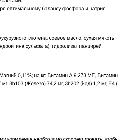
ислотами.
аря оптимальному балансу фосфора и натрия.
кукурузного глютена, соевое масло, сухая мякоть
ондроитина сульфата), гидролизат панцирей
Магний 0,11%; на кг: Витамин А 9 273 МЕ, Витамин
.,3b103 (Железо) 74,2 мг, 3b202 (йод) 1,2 мг, E4 (
му кормления необходимо скорректировать, чтобы