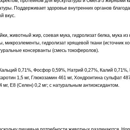
ффектом, протеином для мускулатуры и Омега-3 жирными к
туры. Поддерживает здоровье внутренних органов благод
й вкус.
йки, животный жир, соевая мука, гидролизат белка, мука из 
ы, микроэлементы, гидролизат хрящевой ткани (источник х
туральные консерванты (смесь токоферолов).
 Кальций 0,71%, Фосфор 0,59%, Натрий 0,27%, Калий 0,71%, 
ротин 1,5 мг, Глюкозамин 461 мг, Хондроитина сульфат 487 мг
54 мг, E8 (Селен) 0,2 мг; с натуральным антиоксидантом.
оскольку пищевые потребности животных различаются. Нор