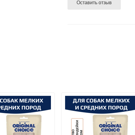
доставляются партнерами — 
Оставить отзыв
компанией экспресс-доставки
покупателем способа доставки
магазине,100% предоплата су
Сбербанк Онлайн при получен
подробнее...
Банковской картой VISA, Mas
получении заказа.