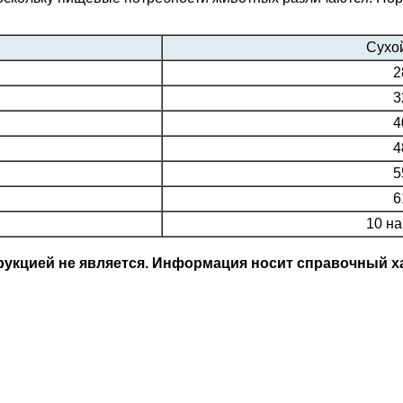
Сухой
2
3
4
4
5
6
10 на
кцией не является. Информация носит справочный ха