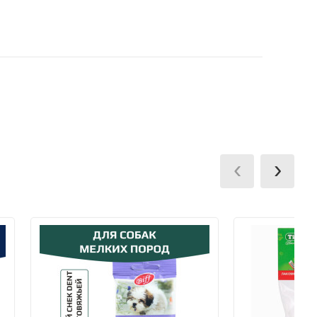
курьерскими компаниями после согласования с
, после подтверждения наличия заказа в
 заказа.
ммы заказа и суммы его доставки.
ии заказа на карту VISA Сбербанк.
terCard, МИР через мобильный терминал при
‹
›