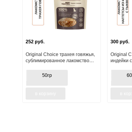
252
руб.
300
руб.
Original Choice трахея говяжья,
Original 
сублимированное лакомство
индейки с
для собак
для собак
пород
50гр
60
в корзину
в кор