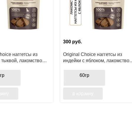
300
руб.
Choice наггетсы из
Original Choice наггетсы из
 тыквой, лакомство
индейки с яблоком, лакомство
 мелких и средних
для собак мелких и средних
пород
гр
60гр
зину
в корзину