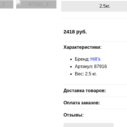
2.5кг.
2418
руб.
Характеристики:
Бренд:
Hill's
Артикул:
87916
Вес:
2.5
кг.
Доставка товаров:
Бесплатная доставка — зелен
Оплата заказов:
заказа.
Расчет наличными - при получ
Отзывы:
В другие адреса, не входящие
Расчет безналичный - при отп