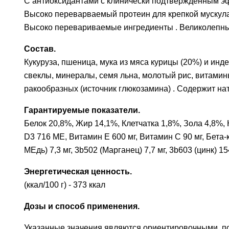
С антиоксидантами с клинически подтвержденным э
Высоко переварваемый протеин для крепкой мускула
Высоко перевариваемые ингредиенты . Великолепны
Состав.
Кукуруза, пшеница, мука из мяса курицы (20%) и инде
свеклы, минералы, семя льна, молотый рис, витамин
ракообразных (источник глюкозамина) . Содержит на
Гарантируемые показатели.
Белок 20,8%, Жир 14,1%, Клетчатка 1,8%, Зола 4,8%,
D3 716 МЕ, Витамин E 600 мг, Витамин С 90 мг, Бета-ка
МЕдь) 7,3 мг, 3b502 (Марганец) 7,7 мг, 3b603 (цинк) 1
Энергетическая ценность.
(ккал/100 г) - 373 ккал
Дозы и способ применения.
Указанные значения являются ориентировочными, п