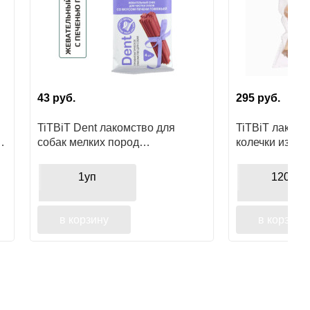
43
руб.
295
руб.
TiTBiT Dent лакомство для
TiTBiT лакомс
собак мелких пород
колечки из тр
Жевательный снек со вкусом
печени говяжьей, для чистки
1уп
120гр
зубов
в корзину
в корзину