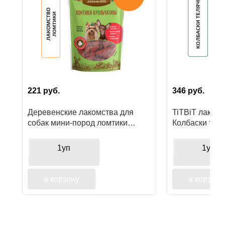
Ушные
препараты
Аксессуары
Гели
и
221
руб.
346
руб.
крема
Деревенские лакомства для
TiTBiT лакомс
Шампуни
собак мини-пород ломтики
Колбаски теля
для
крольчатины
поощрения
лошадей
1уп
1уп
в корзину
в корзину