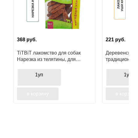
Ушные
препараты
Аксессуары
368
руб.
221
руб.
Гели
и
TiTBiT лакомство для собак
Деревенские 
крема
Нарезка из телятины, для
традиционные
поощрения
кроличьи с мя
Шампуни
мини пород
1уп
1уп
для
лошадей
в корзину
в корзину