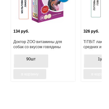
Ушные
препараты
Аксессуары
134
руб.
326
руб.
Гели
и
Доктор ZOO витамины для
TiTBiT лакомс
крема
собак со вкусом говядины
средних и кру
путовый суста
Шампуни
поощрения, дл
90шт
1уп
для
лошадей
в корзину
в корзину