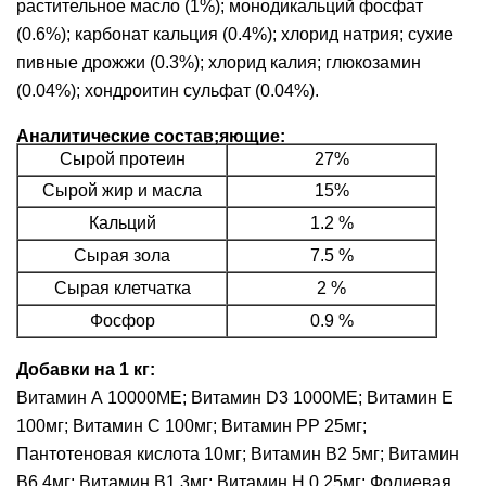
растительное масло (1%); монодикальций фосфат
(0.6%); карбонат кальция (0.4%); хлорид натрия; сухие
пивные дрожжи (0.3%); хлорид калия; глюкозамин
(0.04%); хондроитин сульфат (0.04%).
Аналитические состав;яющие:
Сырой протеин
27%
Сырой жир и масла
15%
Кальций
1.2 %
Сырая зола
7.5 %
Сырая клетчатка
2 %
Фосфор
0.9 %
Добавки на 1 кг:
Витамин А 10000МЕ; Витамин D3 1000МЕ; Витамин Е
100мг; Витамин С 100мг; Витамин PP 25мг;
Пантотеновая кислота 10мг; Витамин В2 5мг; Витамин
В6 4мг; Витамин В1 3мг; Витамин Н 0.25мг; Фолиевая