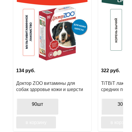
Ушные
препараты
Аксессуары
Гели
и
крема
Шампуни
134
руб.
322
руб.
для
Доктор ZOO витамины для
TiTBiT лакомс
лошадей
собак здоровье кожи и шерсти
средних поро
90шт
30гр
в корзину
в корзину