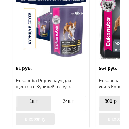
81
руб.
564
руб.
Eukanuba Puppy пауч для
Eukanuba Adul
щенков с Курицей в соусе
years Корм су
собак мелких 
старше
1шт
24шт
800гр.
в корзину
в корзину