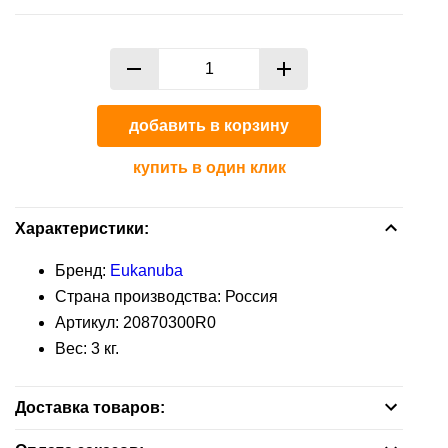
пищеварительной
корм
для
заболеваниях
системы
Средства
Контрацептивы
ежей
пищеварительной
для
Противомикробные
системы
Аксессуары
уборки
Витамины
препараты
Противомикробные
добавить в корзину
Печеночные
Лакомства
Ранозаживляющие
препараты
препараты
купить в один клик
препараты
Ранозаживляющие
Растворы
препараты
Характеристики:
Успокоительные
Средства
Бренд:
Eukanuba
средства
от
Страна производства: Россия
блох
Артикул:
20870300R0
Ушные
и
Вес:
3
кг.
препараты
клещей
Контрацептивы
Успокоительные
Доставка товаров:
средства
Аксессуары