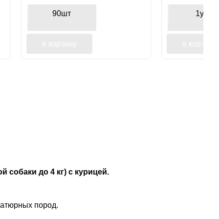
телятины, дл
90шт
1уп
в корзину
в корзину
 собаки до 4 кг) с курицей.
иатюрных пород.