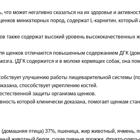
 что может негативно сказаться на их здоровье и активно
енков миниатюрных пород, содержат L-карнитин, который 
в также содержат высокий уровень высококачественных ж
ля щенков отличаются повышенным содержанием ДГК (докоз
мозга. (ДГК содержится и в молоке кормящих собак, она 
обствует улучшению работы пищеварительной системы (по 
оказана, способствует укреплению костей.
естественной защиты организма щенков.
ивность которой клинически доказана, помогает щенкам с
(домашняя птица) 37%, пшеница, жир животный, ячмень, пш
нный животный белок, сухие пивные дрожжи, фрукто-олиго-