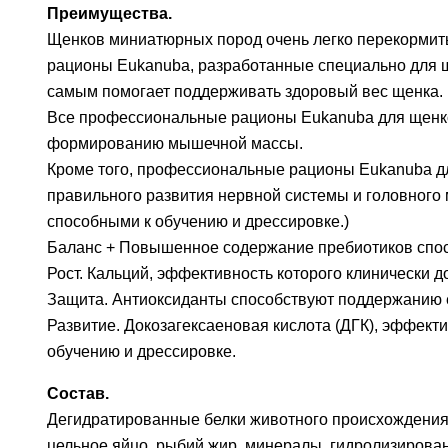
Преимущества.
Щенков миниатюрных пород очень легко перекормить,
рационы Eukanuba, разработанные специально для щ
самым помогает поддерживать здоровый вес щенка.
Все профессиональные рационы Eukanuba для щенко
формированию мышечной массы.
Кроме того, профессиональные рационы Eukanuba д
правильного развития нервной системы и головного 
способными к обучению и дрессировке.)
Баланс + Повышенное содержание пребиотиков спос
Рост. Кальций, эффективность которого клинически д
Защита. Антиоксиданты способствуют поддержанию 
Развитие. Докозагексаеновая кислота (ДГК), эффект
обучению и дрессировке.
Состав.
Дегидратированные белки животного происхождения 
цельное яйцо, рыбий жир, минералы, гидролизирова