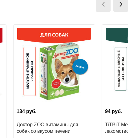
‹
›
134
руб.
94
руб.
Доктор ZOO витамины для
TiTBiT Меню 
собак со вкусом печени
лакомство для
Медальоны мя