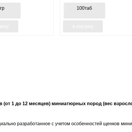
гр
100таб
зину
в корзину
(от 1 до 12 месяцев) миниатюрных пород (вес взрослой
иально разработанное с учетом особенностей щенков мин