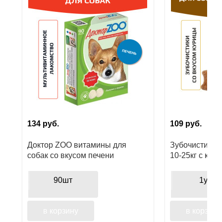
Ушные
препараты
Аксессуары
Гели
и
крема
Шампуни
134
руб.
109
руб.
для
лошадей
Доктор ZOO витамины для
Зубочистики к
собак со вкусом печени
10-25кг с кал
курицы
90шт
1уп
в корзину
в корзину