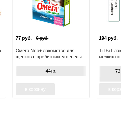
77
руб.
0
руб.
194
руб.
к
Омега Neo+ лакомство для
TiTBiT лакомс
щенков с пребиотиком веселый
мелких пород,
малыш
говяжьим
44гр.
73гр
в корзину
в корзину