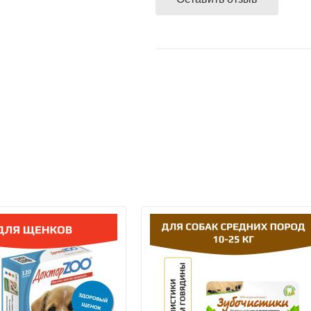
компанией экспресс-доставки
покупателем способа доставки
магазине,100% предоплата су
Сбербанк Онлайн при получен
подробнее...
Банковской картой VISA, Mas
получении заказа.