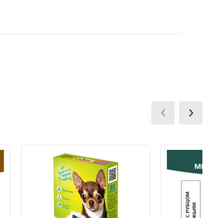
, после подтверждения наличия заказа в
 заказа.
ммы заказа и суммы его доставки.
ии заказа на карту VISA Сбербанк.
terCard, МИР через мобильный терминал при
‹
›