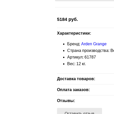
5184
руб.
Характеристики:
Бренд:
Arden Grange
Страна производства: 
Артикул:
61787
Вес:
12
кг.
Доставка товаров:
Бесплатная доставка — зелен
Оплата заказов:
заказа.
Расчет наличными - при получ
Отзывы:
В другие адреса, не входящие
Расчет безналичный - при отп
доставляются партнерами — 
Оставить отзыв