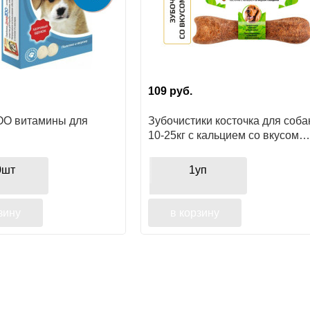
109
руб.
OO витамины для
Зубочистики косточка для соба
10-25кг с кальцием со вкусом
говядины
0шт
1уп
зину
в корзину