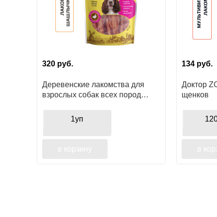
320
руб.
134
руб.
Деревенские лакомства для
Доктор Z
взрослых собак всех пород
щенков
утиные шашлычки нежные
1уп
12
в корзину
в кор