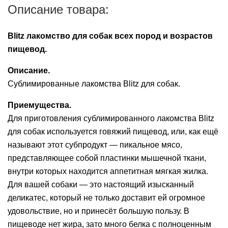
Описание товара:
Ушные
мобильный терминал при получении заказа.
препараты
Blitz лакомство для собак всех пород и возрастов
Аксессуары
пищевод.
Гели
Описание.
и
Сублимированные лакомства Blitz для собак.
крема
Приемущества.
Шампуни
Для приготовления сублимированного лакомства Blitz
для
для собак используется говяжий пищевод, или, как ещё
лошадей
называют этот субпродукт — пикальное мясо,
представляющее собой пластинки мышечной ткани,
внутри которых находится аппетитная мягкая жилка.
Для вашей собаки — это настоящий изысканный
деликатес, который не только доставит ей огромное
удовольствие, но и принесёт большую пользу. В
пищеводе нет жира, зато много белка с полноценным