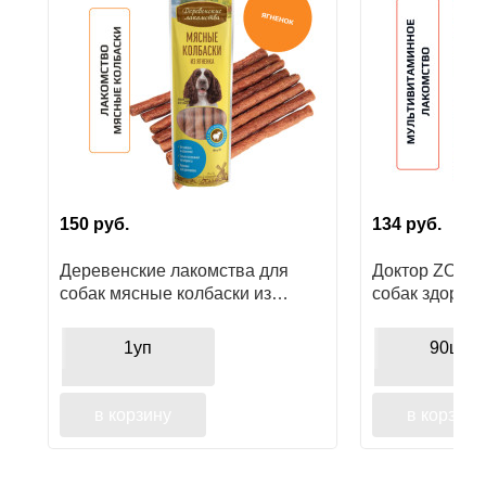
Ушные
препараты
Аксессуары
Гели
и
крема
150
руб.
134
руб.
Шампуни
Деревенские лакомства для
Доктор ZOO в
для
собак мясные колбаски из
собак здоров
лошадей
ягненка
1уп
90шт
в корзину
в корзину