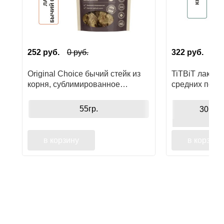
252
руб.
0
руб.
322
руб.
Original Choice бычий стейк из
TiTBiT лакомс
корня, сублимированное
средних поро
лакомство для собак
55гр.
30гр
в корзину
в корзину