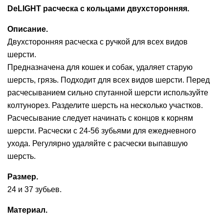
DeLIGHT расческа с кольцами двухсторонняя.
Ушные
препараты
Описание.
Двухсторонняя расческа с ручкой для всех видов
Аксессуары
шерсти.
Гели
Предназначена для кошек и собак, удаляет старую
и
шерсть, грязь. Подходит для всех видов шерсти. Перед
крема
расчесыванием сильно спутанной шерсти используйте
колтунорез. Разделите шерсть на несколько участков.
Шампуни
Расчесывание следует начинать с концов к корням
для
шерсти. Расчески с 24-56 зубьями для ежедневного
лошадей
ухода. Регулярно удаляйте с расчески выпавшую
шерсть.
Размер.
24 и 37 зубьев.
Материал.