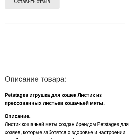
доставки, заказы доставляются партнерами —
Оставить отзыв
пищеварительной
корм
Расчет безналичный - при отправке заказа почтой
для
заболеваниях
курьерскими компаниями после согласования с
системы
Средства
Контрацептивы
России или любой компанией экспресс-доставки,
ежей
пищеварительной
покупателем способа доставки заказа.
для
после подтверждения наличия заказа в
Противомикробные
системы
Аксессуары
уборки
Витамины
магазине,100% предоплата суммы заказа и суммы
препараты
Противомикробные
подробнее...
его доставки.
Печеночные
Лакомства
Ранозаживляющие
препараты
препараты
Сбербанк Онлайн при получении заказа на карту
препараты
Ранозаживляющие
VISA Сбербанк.
Растворы
препараты
Банковской картой VISA, MasterCard, МИР через
Описание товара:
Успокоительные
Средства
мобильный терминал при получении заказа.
средства
от
Petstages игрушка для кошек Листик из
блох
Ушные
прессованных листьев кошачьей мяты.
и
препараты
клещей
Описание.
Контрацептивы
Листик кошачьей мяты создан брендом Petstages для
Успокоительные
хозяев, которые заботятся о здоровье и настроении
средства
Аксессуары