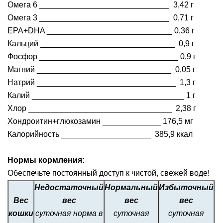
Омега 6 _____________________________ 3,42 г
Омега 3 _____________________________ 0,71 г
EPA+DHA ____________________________ 0,36 г
Кальций ______________________________ 0,9 г
Фосфор _______________________________ 0,9 г
Магний ______________________________ 0,05 г
Натрий _______________________________ 1,3 г
Калий __________________________________ 1 г
Хлор ________________________________ 2,38 г
Хондроитин+глюкозамин _____________ 176,5 мг
Калорийность ____________________ 385,9 ккал
Нормы кормления:
Обеспечьте постоянный доступ к чистой, свежей воде!
Недостаточный
Нормальный
Избыточный
Вес
вес
вес
вес
кошки
суточная норма в
суточная
суточная