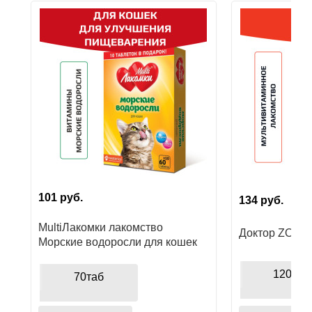
Ушные
препараты
Аксессуары
Гели
и
крема
Шампуни
для
лошадей
101
руб.
134
руб.
MultiЛакомки лакомство
Доктор ZOO в
Морские водоросли для кошек
120шт
70таб