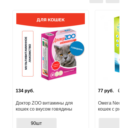
Ушные
препараты
Аксессуары
Гели
и
крема
Шампуни
для
лошадей
134
руб.
77
руб.
0
руб
Доктор ZOO витамины для
Омега Neo+ л
кошек со вкусом говядины
кошек с ржан
выведения ше
90шт