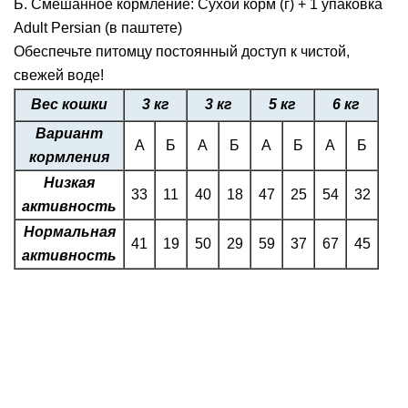
Б. Смешанное кормление: Сухой корм (г) + 1 упаковка
Adult Persian (в паштете)
Обеспечьте питомцу постоянный доступ к чистой,
свежей воде!
Вес кошки
3 кг
3 кг
5 кг
6 кг
Вариант
А
Б
А
Б
А
Б
А
Б
кормления
Низкая
33
11
40
18
47
25
54
32
активность
Нормальная
41
19
50
29
59
37
67
45
активность