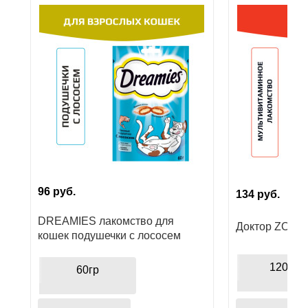
Ушные
препараты
Аксессуары
Гели
и
крема
Шампуни
для
96
руб.
134
руб.
лошадей
DREAMIES лакомство для
Доктор ZOO в
кошек подушечки с лососем
120шт
60гр