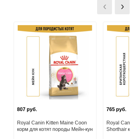
‹
›
807
руб.
765
руб.
Royal Canin Kitten Maine Coon
Royal Canin Ki
корм для котят породы Мейн-кун
Shorthair корм
Британских к