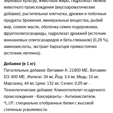
зерновых культур, животные жиры, гидролизат белков
животного происхождения (вкусоароматические
добавки), растительная клетчатка, дрожжи и побочные
продукты брожения, минеральные вещества, рыбий
жир, соевое масло, оболочкa семян подорожника,
фруктоолигосахариды, гидролизат дрожжей (источник
мaннановых олигосахаридов и бета-глюканов) (0,29 %),
аминокислоты, экстракт бархатцев прямостоячих
(источник лютеина).
Добавки (в 1 кг):
Питательные добавки: Витамин A: 21800 ME, Витамин
D3: 800 ME, Железо: 34 мг, Йод: 3,4 мг, Медь: 10 мг,
Марганец: 44 мг, Цинк: 132 мг, Ceлeн: 0,05 мг -
Технологические добавки: Клиноптилолит осадочного
происхождения - Консерванты - Антиокислители.
*L.I.P.: специально отобранные белки с высокой
степенью усвояемости.