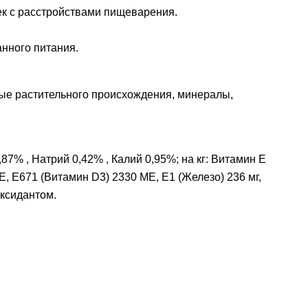
шек с расстройствами пищеварения.
нного питания.
ные растительного происхождения, минералы,
87% , Натрий 0,42% , Калий 0,95%; на кг: Витамин E
МЕ, E671 (Витамин D3) 2330 МЕ, E1 (Железо) 236 мг,
иоксидантом.