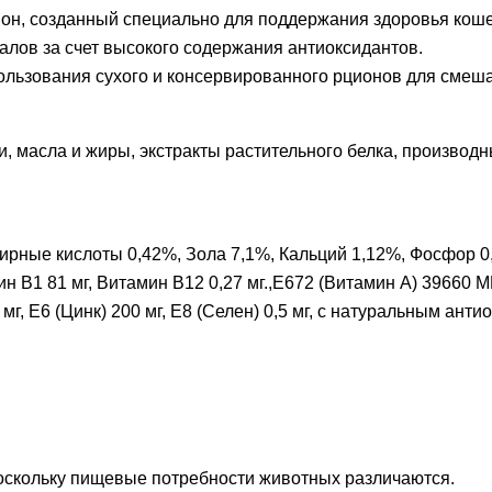
рацион, созданный специально для поддержания здоровья ко
алов за счет высокого содержания антиоксидантов.
ользования сухого и консервированного рционов для смеша
, масла и жиры, экстракты растительного белка, производ
жирные кислоты 0,42%, Зола 7,1%, Кальций 1,12%, Фосфор 0,
мин B1 81 мг, Витамин B12 0,27 мг.,E672 (Витамин A) 39660 
4 мг, E6 (Цинк) 200 мг, E8 (Селен) 0,5 мг, с натуральным ант
оскольку пищевые потребности животных различаются.