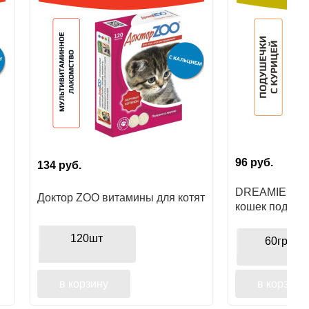
96
руб.
134
руб.
DREAMIES ла
Доктор ZOO витамины для котят
кошек подушеч
120шт
60гр.
в корзину
в корзину