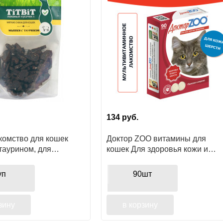
134
руб.
комство для кошек
Доктор ZOO витамины для
таурином, для
кошек Для здоровья кожи и
ия
шерсти с биотином, 90шт
уп
90шт
зину
в корзину