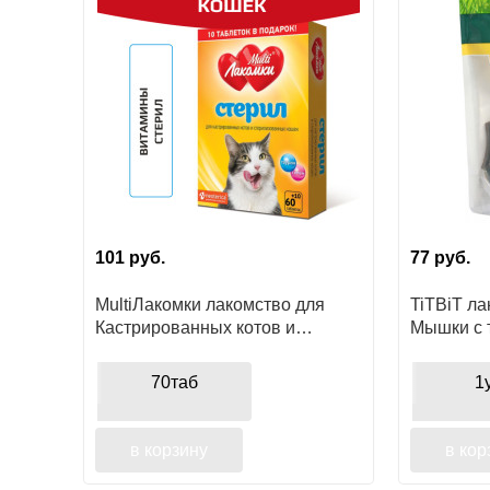
101
руб.
77
руб.
MultiЛакомки лакомство для
TiTBiT ла
Кастрированных котов и
Мышки с 
Стерилизованных кошек
поощрен
70таб
1
в корзину
в кор