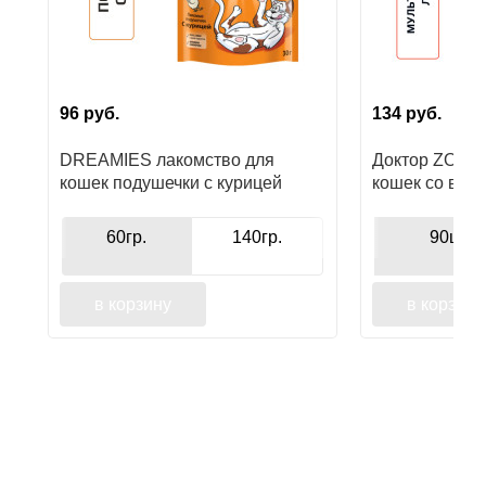
96
руб.
134
руб.
DREAMIES лакомство для
Доктор ZOO в
кошек подушечки с курицей
кошек со вку
60гр.
140гр.
90шт
в корзину
в корзину