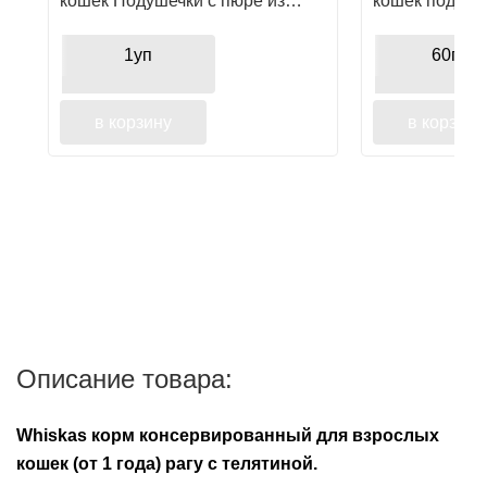
кошек Подушечки с пюре из
кошек подуше
краба
1уп
60гр.
в корзину
в корзину
Описание товара:
Whiskas корм консервированный для взрослых
кошек (от 1 года) рагу с телятиной.