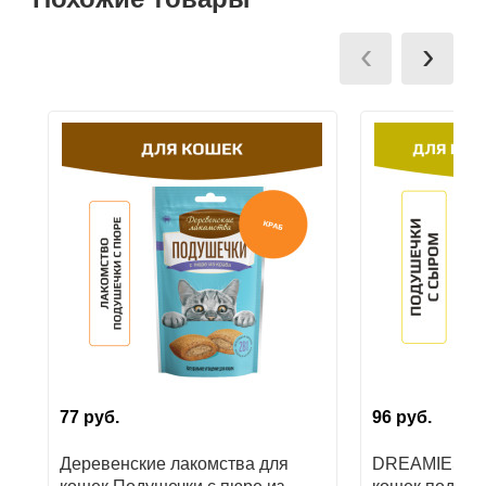
Ушные
мобильный терминал при получении заказа.
‹
›
препараты
Аксессуары
Гели
и
крема
Шампуни
для
лошадей
77
руб.
96
руб.
Деревенские лакомства для
DREAMIES ла