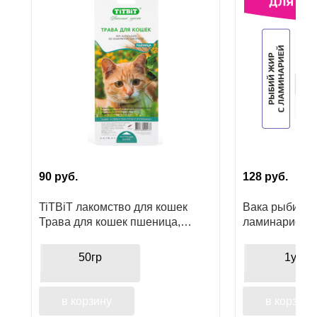
Ушные
препараты
Аксессуары
Гели
и
крема
Шампуни
90
руб.
128
руб.
для
лошадей
TiTBiT лакомство для кошек
Вака рыбий жи
Трава для кошек пшеница,
ламинарией 
функциональное лакомство
здоровья кож
питомца
50гр
1уп
в корзину
в корзину