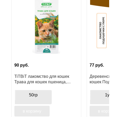
Ушные
препараты
Аксессуары
Гели
и
крема
Шампуни
90
руб.
77
руб.
для
лошадей
TiTBiT лакомство для кошек
Деревенские 
Трава для кошек пшеница,
кошек Подуше
функциональное лакомство
курицы
50гр
1уп
в корзину
в корзину