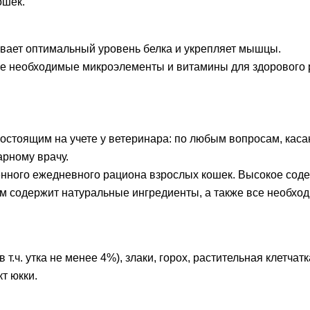
ошек.
вает оптимальный уровень белка и укрепляет мышцы.
се необходимые микроэлементы и витамины для здорового р
состоящим на учете у ветеринара: по любым вопросам, ка
арному врачу.
енного ежедневного рациона взрослых кошек. Высокое сод
м содержит натуральные ингредиенты, а также все необхо
т.ч. утка не менее 4%), злаки, горох, растительная клетчат
кт юкки.