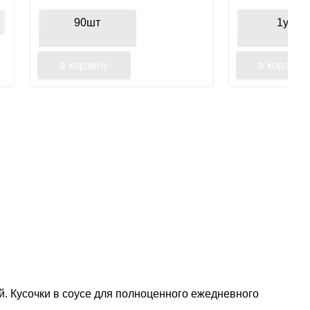
лосося
90шт
1уп
в корзину
в корзину
. Кусочки в соусе для полноценного ежедневного