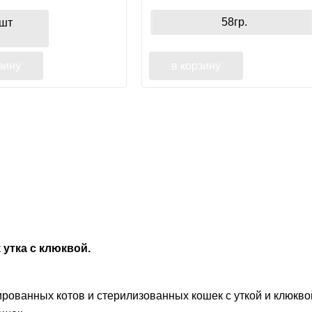
блестящая шерсть
58гр.
шт
зину
в корзину
утка с клюквой.
ованных котов и стерилизованных кошек с уткой и клюквой