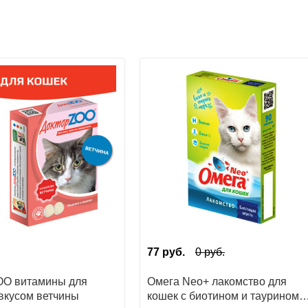
77
руб.
0
руб.
OO витамины для
Омега Neo+ лакомство для
 вкусом ветчины
кошек с биотином и таурином