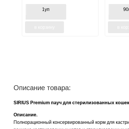
лососем, для здоровья шерсти
1уп
90
в корзину
в кор
Описание товара:
SIRIUS Premium пауч для стерилизованных кошек 
Описание.
Полнорационный консервированный корм для кастрир