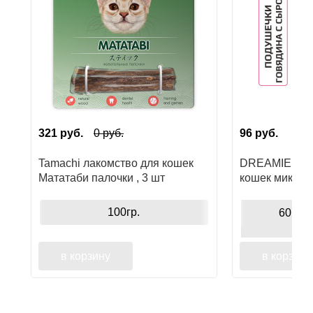
321
руб.
0
руб.
96
руб.
Tamachi лакомство для кошек
DREAMIES ла
Мататаби палочки , 3 шт
кошек микс с
100гр.
60гр
в корзину
в корзину