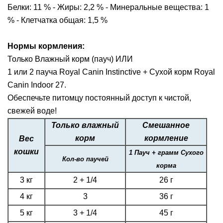
Белки: 11 % - Жиры: 2,2 % - Минеральные вещества: 1
% - Клетчатка общая: 1,5 %
Нормы кормления:
Только Влажный корм (пауч) ИЛИ
1 или 2 пауча Royal Canin Instinctive + Сухой корм Royal
Canin Indoor 27.
Обеспечьте питомцу постоянный доступ к чистой,
свежей воде!
Только влажный
Смешанное
корм
кормление
Вес
кошки
1 Пауч + грамм Сухого
Кол-во паучей
корма
3 кг
2 + 1/4
26 г
4 кг
3
36 г
5 кг
3 + 1/4
45 г