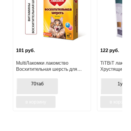
Ушные
препараты
Аксессуары
Гели
и
101
руб.
122
руб.
крема
MultiЛакомки лакомство
TiTBiT лакомс
Шампуни
Восхитительная шерсть для
Хрустящие по
для
кошек
лососем, для
лошадей
70таб
1уп
в корзину
в корзину