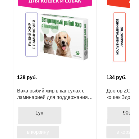
Ушные
препараты
Аксессуары
Гели
и
крема
Шампуни
128
руб.
134
руб.
для
лошадей
Вака рыбий жир в капсулах с
Доктор ZOO в
ламинарией для поддержания
кошек Здоров
здоровья кожи и шерсти
морскими вод
питомца
1уп
90шт
в корзину
в корзину