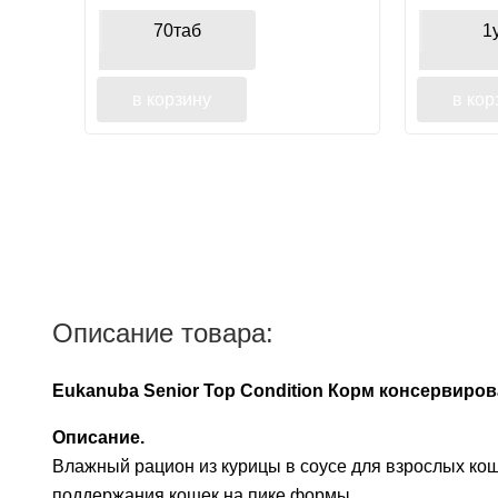
70таб
1
в корзину
в кор
Описание товара:
Eukanuba Senior Top Condition Корм консервирова
Описание.
Влажный рацион из курицы в соусе для взрослых ко
поддержания кошек на пике формы.