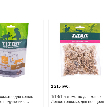
1 215
руб.
комство для кошек
TiTBiT лакомство для кошек
е подушечки с
Легкое говяжье, для поощрени
 для здоровья шерсти
для игр