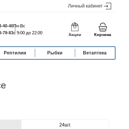
Личный кабинет
3-40-40
Пн-Вс
8-79-83
с 9:00 до 22:00
Акции
Корзина
Рептилии
Рыбки
Ветаптека
се
24шт.