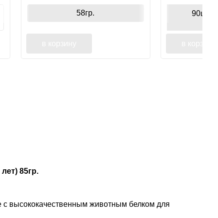
58гр.
90шт
в корзину
в корзину
лет) 85гр.
ие с высококачественным животным белком для