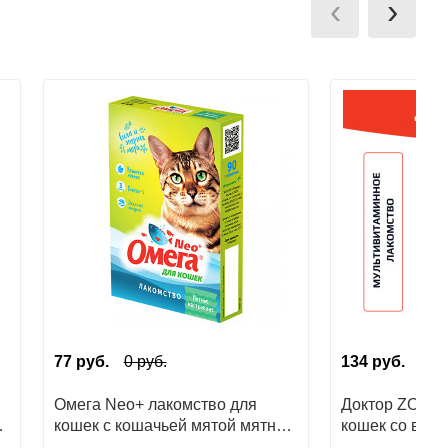
‹
›
77
руб.
0
руб.
134
руб.
Омега Neo+ лакомство для
Доктор ZOO в
я,
кошек с кошачьей мятой мятное
кошек со вкус
настроение