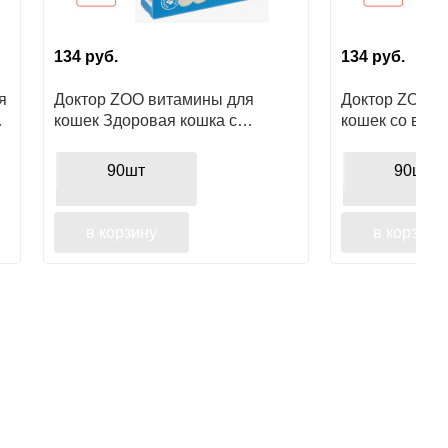
134
руб.
134
руб.
я
Доктор ZOO витамины для
Доктор ZOO в
кошек Здоровая кошка с
кошек со вкус
морскими водорослями, 90шт
90шт
90шт
в корзину
в корзину