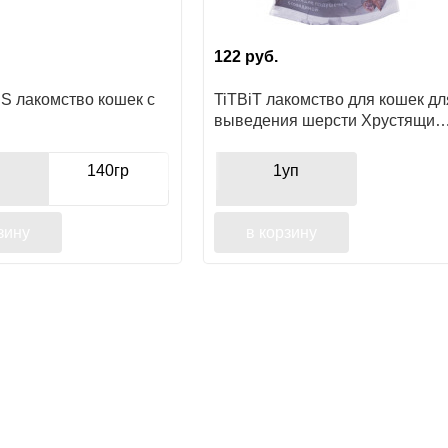
122
руб.
 лакомство кошек с
TiTBiT лакомство для кошек дл
выведения шерсти Хрустящие
подушечки с говядиной, для
выведения шерсти, для
г
140гр
1уп
поощрения
зину
в корзину