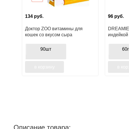
134
руб.
96
руб.
Доктор ZOO витамины для
DREAMIES
кошек со вкусом сыра
индейкой
90шт
60
в корзину
в кор
Описание товара: