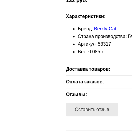
132
руб.
Характеристики:
Бренд:
Berkly-Cat
Страна производства: 
Артикул:
53317
Вес:
0.085
кг.
Доставка товаров:
Бесплатная доставка — зелен
Оплата заказов:
заказа.
Расчет наличными - при получ
Отзывы:
В другие адреса, не входящие
Расчет безналичный - при отп
доставляются партнерами — 
Оставить отзыв
компанией экспресс-доставки
покупателем способа доставки
магазине,100% предоплата су