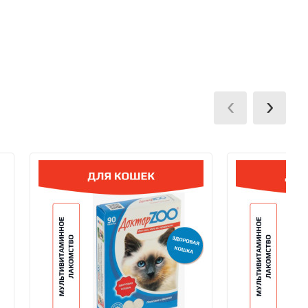
ии заказа на карту VISA Сбербанк.
terCard, МИР через мобильный терминал при
‹
›