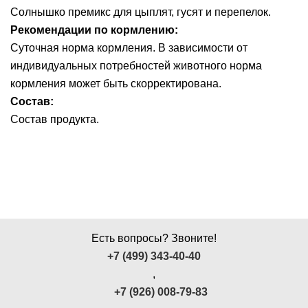
Солнышко премикс для цыплят, гусят и перепелок.
Ушные
Рекомендации по кормлению:
препараты
Суточная норма кормления. В зависимости от
Аксессуары
индивидуальных потребностей животного норма
кормления может быть скорректирована.
Гели
Состав:
и
Состав продукта.
крема
Шампуни
для
лошадей
Есть вопросы? Звоните!
+7 (499) 343-40-40
,
+7 (926) 008-79-83